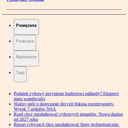
Powiązane
Polecane
Najnowsze
Tagi
Podatek cyfrowy przyniesie budżetowi miliardy? Eksperci
mają wątpliwości
Ważny spór o doręczanie decyzji fiskusa rozstrzygnięty.
Wyrok 7 sędziów NSA
Rząd chce opodatkować cyfrowych gigantów. Nowa danina
od 2027 roku
Resort cyfryzacji chce opodatkować firmy technologiczne.