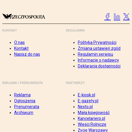
KONTAKT
REGULAMIN
O nas
Polityka Prywatności
Kontakt
Zmiana ustawień zgód
Napisz do nas
Regulamin serwisu
Informacje o nadawcy
Deklaracja dostępności
REKLAMA I PRENUMERATA
PARTNERZY
Reklama
E-kiosk.pl
Ogłoszenia
E-gazety.pl
Prenumerata
Nexto.pl
Archiwum
Mała księgowość
Kancelarierp.pl
Wieści Rolnicze
Życie Warszawy