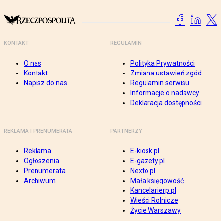
KONTAKT
REGULAMIN
O nas
Polityka Prywatności
Kontakt
Zmiana ustawień zgód
Napisz do nas
Regulamin serwisu
Informacje o nadawcy
Deklaracja dostępności
REKLAMA I PRENUMERATA
PARTNERZY
Reklama
E-kiosk.pl
Ogłoszenia
E-gazety.pl
Prenumerata
Nexto.pl
Archiwum
Mała księgowość
Kancelarierp.pl
Wieści Rolnicze
Życie Warszawy