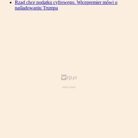
Rząd chce podatku cyfrowego. Wicepremier mówi o
naśladowaniu Trumpa