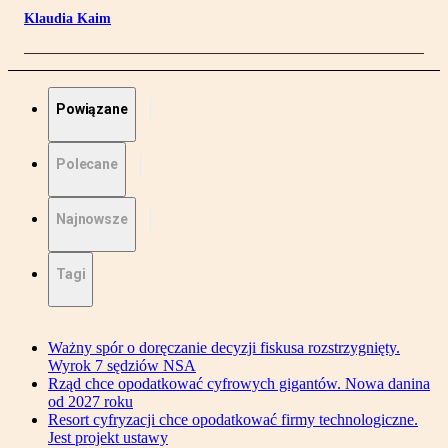
Klaudia Kaim
Powiązane
Polecane
Najnowsze
Tagi
Ważny spór o doręczanie decyzji fiskusa rozstrzygnięty.
Wyrok 7 sędziów NSA
Rząd chce opodatkować cyfrowych gigantów. Nowa danina
od 2027 roku
Resort cyfryzacji chce opodatkować firmy technologiczne.
Jest projekt ustawy