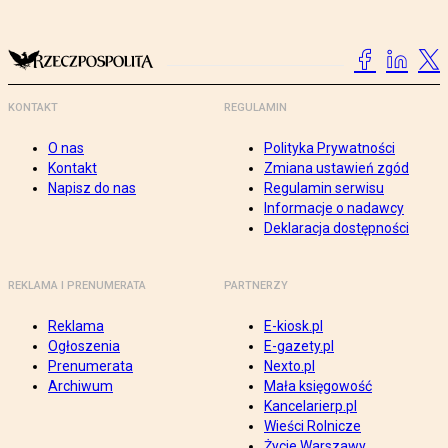
KONTAKT
REGULAMIN
O nas
Polityka Prywatności
Kontakt
Zmiana ustawień zgód
Napisz do nas
Regulamin serwisu
Informacje o nadawcy
Deklaracja dostępności
REKLAMA I PRENUMERATA
PARTNERZY
Reklama
E-kiosk.pl
Ogłoszenia
E-gazety.pl
Prenumerata
Nexto.pl
Archiwum
Mała księgowość
Kancelarierp.pl
Wieści Rolnicze
Życie Warszawy