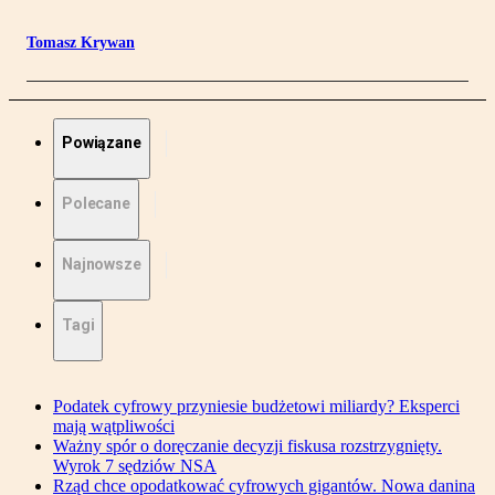
Tomasz Krywan
Powiązane
Polecane
Najnowsze
Tagi
Podatek cyfrowy przyniesie budżetowi miliardy? Eksperci
mają wątpliwości
Ważny spór o doręczanie decyzji fiskusa rozstrzygnięty.
Wyrok 7 sędziów NSA
Rząd chce opodatkować cyfrowych gigantów. Nowa danina