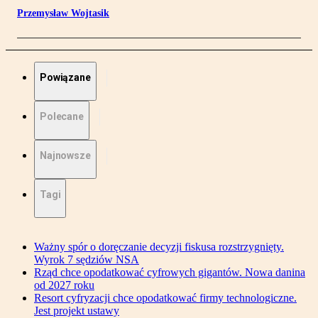
Przemysław Wojtasik
Powiązane
Polecane
Najnowsze
Tagi
Ważny spór o doręczanie decyzji fiskusa rozstrzygnięty.
Wyrok 7 sędziów NSA
Rząd chce opodatkować cyfrowych gigantów. Nowa danina
od 2027 roku
Resort cyfryzacji chce opodatkować firmy technologiczne.
Jest projekt ustawy