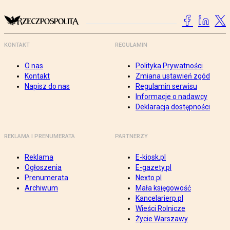
KONTAKT
REGULAMIN
O nas
Polityka Prywatności
Kontakt
Zmiana ustawień zgód
Napisz do nas
Regulamin serwisu
Informacje o nadawcy
Deklaracja dostępności
REKLAMA I PRENUMERATA
PARTNERZY
Reklama
E-kiosk.pl
Ogłoszenia
E-gazety.pl
Prenumerata
Nexto.pl
Archiwum
Mała księgowość
Kancelarierp.pl
Wieści Rolnicze
Życie Warszawy