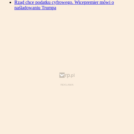
Rząd chce podatku cyfrowego. Wicepremier mówi o
naśladowaniu Trumpa