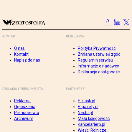
KONTAKT
REGULAMIN
O nas
Polityka Prywatności
Kontakt
Zmiana ustawień zgód
Napisz do nas
Regulamin serwisu
Informacje o nadawcy
Deklaracja dostępności
REKLAMA I PRENUMERATA
PARTNERZY
Reklama
E-kiosk.pl
Ogłoszenia
E-gazety.pl
Prenumerata
Nexto.pl
Archiwum
Mała księgowość
Kancelarierp.pl
Wieści Rolnicze