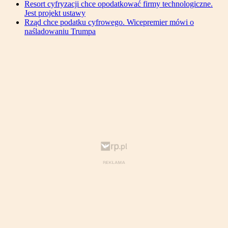
Resort cyfryzacji chce opodatkować firmy technologiczne.
Jest projekt ustawy
Rząd chce podatku cyfrowego. Wicepremier mówi o
naśladowaniu Trumpa