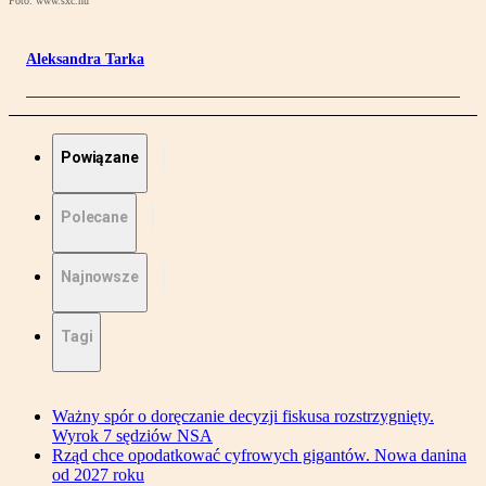
Foto: www.sxc.hu
Aleksandra Tarka
Powiązane
Polecane
Najnowsze
Tagi
Ważny spór o doręczanie decyzji fiskusa rozstrzygnięty.
Wyrok 7 sędziów NSA
Rząd chce opodatkować cyfrowych gigantów. Nowa danina
od 2027 roku