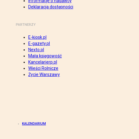
Informacje o nadawcy
Deklaracja dostępności
PARTNERZY
E-kiosk.pl
E-gazety.pl
Nexto.pl
Mała księgowość
Kancelarierp.pl
Wieści Rolnicze
Życie Warszawy
KALENDARIUM