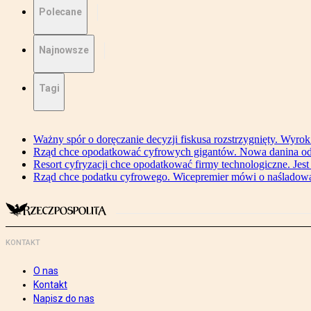
Polecane
Najnowsze
Tagi
Ważny spór o doręczanie decyzji fiskusa rozstrzygnięty. Wyr
Rząd chce opodatkować cyfrowych gigantów. Nowa danina od
Resort cyfryzacji chce opodatkować firmy technologiczne. Jest
Rząd chce podatku cyfrowego. Wicepremier mówi o naśladow
KONTAKT
O nas
Kontakt
Napisz do nas