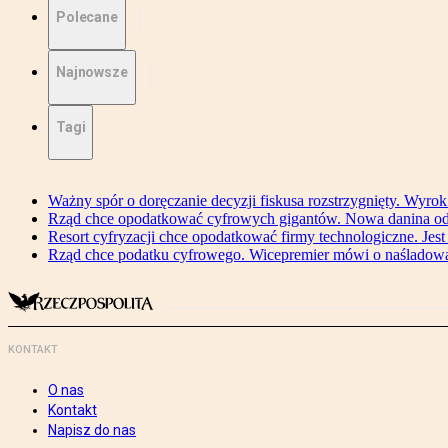
Polecane
Najnowsze
Tagi
Ważny spór o doręczanie decyzji fiskusa rozstrzygnięty. Wyr
Rząd chce opodatkować cyfrowych gigantów. Nowa danina od
Resort cyfryzacji chce opodatkować firmy technologiczne. Jest
Rząd chce podatku cyfrowego. Wicepremier mówi o naśladow
KONTAKT
O nas
Kontakt
Napisz do nas