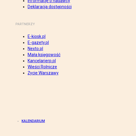
Informacje o nadawcy
Deklaracja dostępności
PARTNERZY
E-kiosk.pl
E-gazety.pl
Nexto.pl
Mała księgowość
Kancelarierp.pl
Wieści Rolnicze
Życie Warszawy
KALENDARIUM