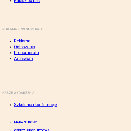
Napisz do nas
REKLAMA I PRENUMERATA
Reklama
Ogłoszenia
Prenumerata
Archiwum
NASZE WYDARZENIA
Szkolenia i konferencje
MAPA STRONY
OFERTA PRODUKTOWA