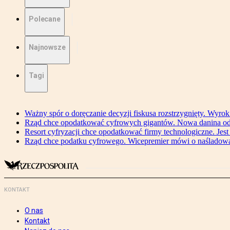
Polecane
Najnowsze
Tagi
Ważny spór o doręczanie decyzji fiskusa rozstrzygnięty. Wyr
Rząd chce opodatkować cyfrowych gigantów. Nowa danina od
Resort cyfryzacji chce opodatkować firmy technologiczne. Jest
Rząd chce podatku cyfrowego. Wicepremier mówi o naśladow
KONTAKT
O nas
Kontakt