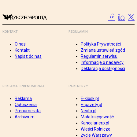
KONTAKT
REGULAMIN
O nas
Polityka Prywatności
Kontakt
Zmiana ustawień zgód
Napisz do nas
Regulamin serwisu
Informacje o nadawcy
Deklaracja dostępności
REKLAMA I PRENUMERATA
PARTNERZY
Reklama
E-kiosk.pl
Ogłoszenia
E-gazety.pl
Prenumerata
Nexto.pl
Archiwum
Mała księgowość
Kancelarierp.pl
Wieści Rolnicze
Życie Warszawy