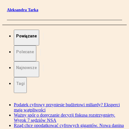
Aleksandra Tarka
Powiązane
Polecane
Najnowsze
Tagi
Podatek cyfrowy przyniesie budżetowi miliardy? Eksperci
mają wątpliwości
Ważny spór o doręczanie decyzji fiskusa rozstrzygnięty.
Wyrok 7 sędziów NSA
Rząd chce opodatkować cyfrowych gigantów. Nowa danina