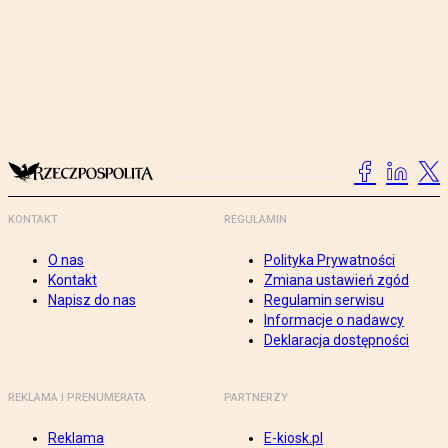
KONTAKT
REGULAMIN
O nas
Polityka Prywatności
Kontakt
Zmiana ustawień zgód
Napisz do nas
Regulamin serwisu
Informacje o nadawcy
Deklaracja dostępności
REKLAMA I PRENUMERATA
PARTNERZY
Reklama
E-kiosk.pl