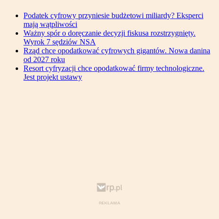
Podatek cyfrowy przyniesie budżetowi miliardy? Eksperci
mają wątpliwości
Ważny spór o doręczanie decyzji fiskusa rozstrzygnięty.
Wyrok 7 sędziów NSA
Rząd chce opodatkować cyfrowych gigantów. Nowa danina
od 2027 roku
Resort cyfryzacji chce opodatkować firmy technologiczne.
Jest projekt ustawy