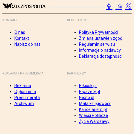
KONTAKT
REGULAMIN
O nas
Polityka Prywatności
Kontakt
Zmiana ustawień zgód
Napisz do nas
Regulamin serwisu
Informacje o nadawcy
Deklaracja dostępności
REKLAMA I PRENUMERATA
PARTNERZY
Reklama
E-kiosk.pl
Ogłoszenia
E-gazety.pl
Prenumerata
Nexto.pl
Archiwum
Mała księgowość
Kancelarierp.pl
Wieści Rolnicze
Życie Warszawy