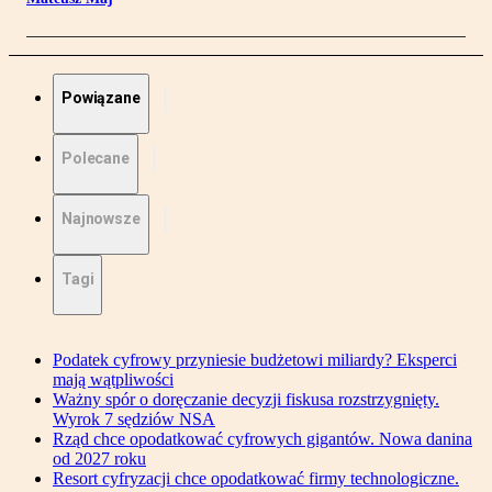
Powiązane
Polecane
Najnowsze
Tagi
Podatek cyfrowy przyniesie budżetowi miliardy? Eksperci
mają wątpliwości
Ważny spór o doręczanie decyzji fiskusa rozstrzygnięty.
Wyrok 7 sędziów NSA
Rząd chce opodatkować cyfrowych gigantów. Nowa danina
od 2027 roku
Resort cyfryzacji chce opodatkować firmy technologiczne.