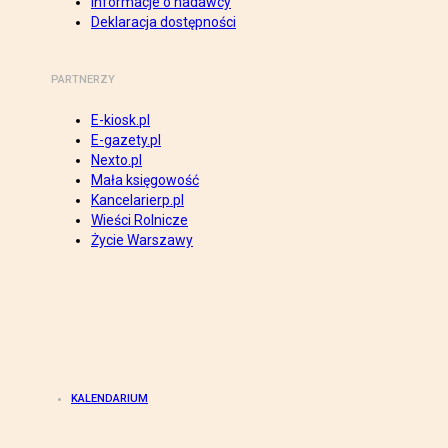
Informacje o nadawcy
Deklaracja dostępności
PARTNERZY
E-kiosk.pl
E-gazety.pl
Nexto.pl
Mała księgowość
Kancelarierp.pl
Wieści Rolnicze
Życie Warszawy
KALENDARIUM