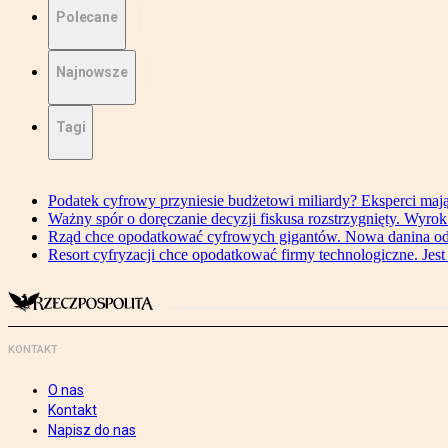
Polecane
Najnowsze
Tagi
Podatek cyfrowy przyniesie budżetowi miliardy? Eksperci maj
Ważny spór o doręczanie decyzji fiskusa rozstrzygnięty. Wyr
Rząd chce opodatkować cyfrowych gigantów. Nowa danina od
Resort cyfryzacji chce opodatkować firmy technologiczne. Jest
KONTAKT
O nas
Kontakt
Napisz do nas