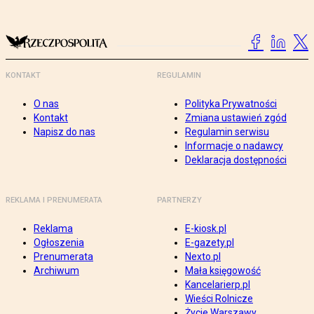
KONTAKT
REGULAMIN
O nas
Polityka Prywatności
Kontakt
Zmiana ustawień zgód
Napisz do nas
Regulamin serwisu
Informacje o nadawcy
Deklaracja dostępności
REKLAMA I PRENUMERATA
PARTNERZY
Reklama
E-kiosk.pl
Ogłoszenia
E-gazety.pl
Prenumerata
Nexto.pl
Archiwum
Mała księgowość
Kancelarierp.pl
Wieści Rolnicze
Życie Warszawy