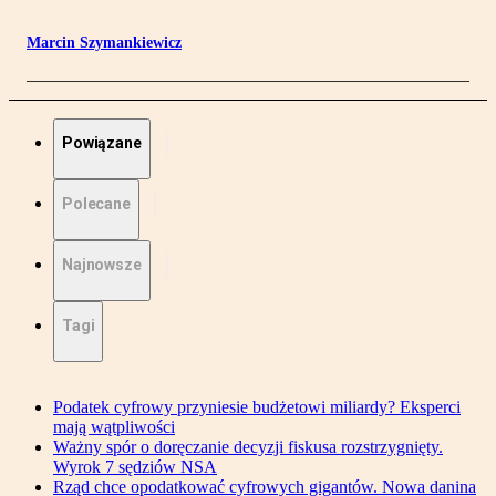
Marcin Szymankiewicz
Powiązane
Polecane
Najnowsze
Tagi
Podatek cyfrowy przyniesie budżetowi miliardy? Eksperci
mają wątpliwości
Ważny spór o doręczanie decyzji fiskusa rozstrzygnięty.
Wyrok 7 sędziów NSA
Rząd chce opodatkować cyfrowych gigantów. Nowa danina