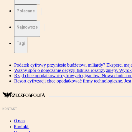
Polecane
Najnowsze
Tagi
Podatek cyfrowy przyniesie budżetowi miliardy? Eksperci maj
Ważny spór o doręczanie decyzji fiskusa rozstrzygnięty. Wyr
Rząd chce opodatkować cyfrowych gigantów. Nowa danina od
Resort cyfryzacji chce opodatkować firmy technologiczne. Jest
KONTAKT
O nas
Kontakt