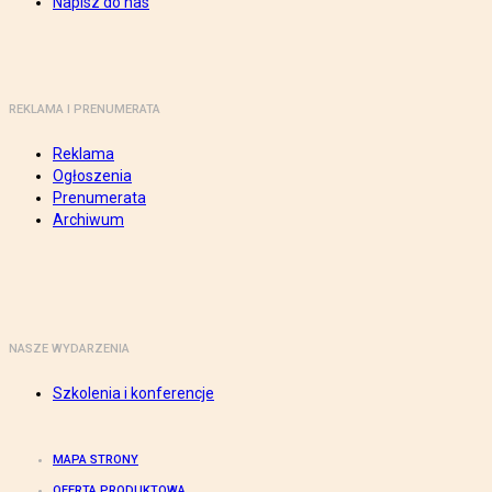
Napisz do nas
REKLAMA I PRENUMERATA
Reklama
Ogłoszenia
Prenumerata
Archiwum
NASZE WYDARZENIA
Szkolenia i konferencje
MAPA STRONY
OFERTA PRODUKTOWA