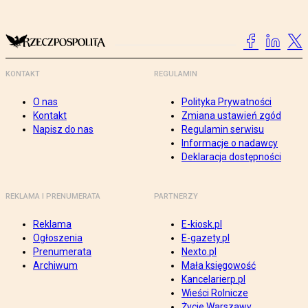
KONTAKT
REGULAMIN
O nas
Polityka Prywatności
Kontakt
Zmiana ustawień zgód
Napisz do nas
Regulamin serwisu
Informacje o nadawcy
Deklaracja dostępności
REKLAMA I PRENUMERATA
PARTNERZY
Reklama
E-kiosk.pl
Ogłoszenia
E-gazety.pl
Prenumerata
Nexto.pl
Archiwum
Mała księgowość
Kancelarierp.pl
Wieści Rolnicze
Życie Warszawy