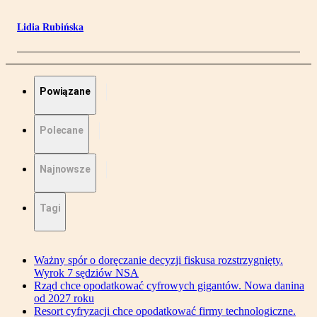
Lidia Rubińska
Powiązane
Polecane
Najnowsze
Tagi
Ważny spór o doręczanie decyzji fiskusa rozstrzygnięty.
Wyrok 7 sędziów NSA
Rząd chce opodatkować cyfrowych gigantów. Nowa danina
od 2027 roku
Resort cyfryzacji chce opodatkować firmy technologiczne.