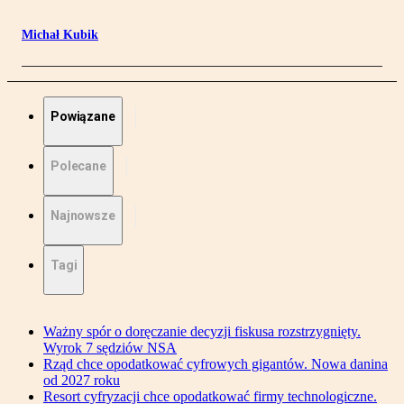
Michał Kubik
Powiązane
Polecane
Najnowsze
Tagi
Ważny spór o doręczanie decyzji fiskusa rozstrzygnięty.
Wyrok 7 sędziów NSA
Rząd chce opodatkować cyfrowych gigantów. Nowa danina
od 2027 roku
Resort cyfryzacji chce opodatkować firmy technologiczne.