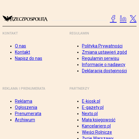
KONTAKT
REGULAMIN
O nas
Polityka Prywatności
Kontakt
Zmiana ustawień zgód
Napisz do nas
Regulamin serwisu
Informacje o nadawcy
Deklaracja dostępności
REKLAMA I PRENUMERATA
PARTNERZY
Reklama
E-kiosk.pl
Ogłoszenia
E-gazety.pl
Prenumerata
Nexto.pl
Archiwum
Mała księgowość
Kancelarierp.pl
Wieści Rolnicze
Życie Warszawy