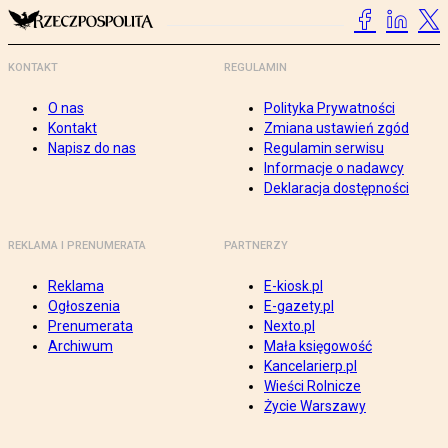
KONTAKT
REGULAMIN
O nas
Polityka Prywatności
Kontakt
Zmiana ustawień zgód
Napisz do nas
Regulamin serwisu
Informacje o nadawcy
Deklaracja dostępności
REKLAMA I PRENUMERATA
PARTNERZY
Reklama
E-kiosk.pl
Ogłoszenia
E-gazety.pl
Prenumerata
Nexto.pl
Archiwum
Mała księgowość
Kancelarierp.pl
Wieści Rolnicze
Życie Warszawy