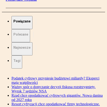
Powiązane
Polecane
Najnowsze
Tagi
Podatek cyfrowy przyniesie budżetowi miliardy? Eksperci
mają wątpliwości
Ważny spór o doręczanie decyzji fiskusa rozstrzygnięty.
Wyrok 7 sędziów NSA
Rząd chce opodatkować cyfrowych gigantów. Nowa danina
od 2027 roku
Resort cyfryzacji chce opodatkować firmy technologiczne.