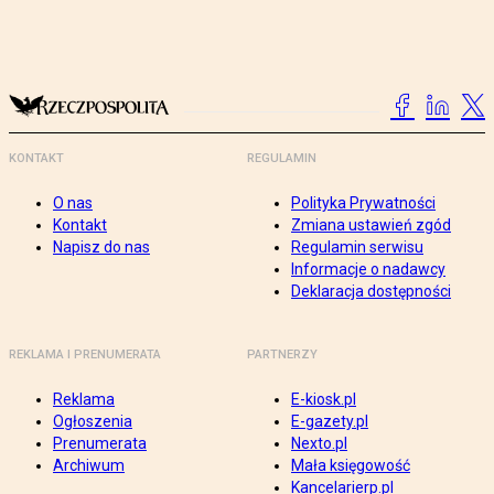
KONTAKT
REGULAMIN
O nas
Polityka Prywatności
Kontakt
Zmiana ustawień zgód
Napisz do nas
Regulamin serwisu
Informacje o nadawcy
Deklaracja dostępności
REKLAMA I PRENUMERATA
PARTNERZY
Reklama
E-kiosk.pl
Ogłoszenia
E-gazety.pl
Prenumerata
Nexto.pl
Archiwum
Mała księgowość
Kancelarierp.pl