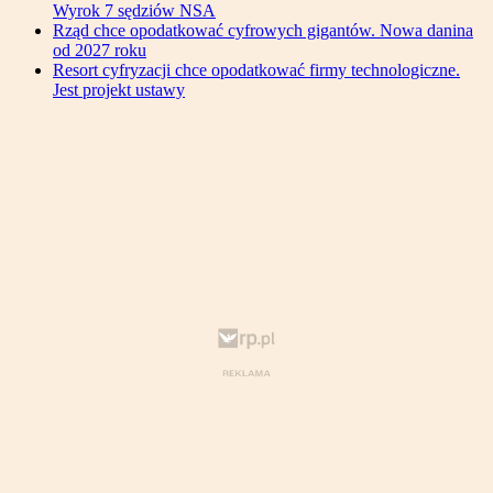
Wyrok 7 sędziów NSA
Rząd chce opodatkować cyfrowych gigantów. Nowa danina
od 2027 roku
Resort cyfryzacji chce opodatkować firmy technologiczne.
Jest projekt ustawy