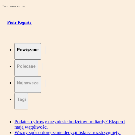
Foto: www.sxc.hu
Piotr Kępisty
Powiązane
Polecane
Najnowsze
Tagi
Podatek cyfrowy przyniesie budżetowi miliardy? Eksperci
mają wątpliwości
Ważny spór o doręczanie decyzji fiskusa rozstrzygnięty.