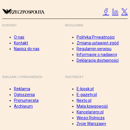
KONTAKT
REGULAMIN
O nas
Polityka Prywatności
Kontakt
Zmiana ustawień zgód
Napisz do nas
Regulamin serwisu
Informacje o nadawcy
Deklaracja dostępności
REKLAMA I PRENUMERATA
PARTNERZY
Reklama
E-kiosk.pl
Ogłoszenia
E-gazety.pl
Prenumerata
Nexto.pl
Archiwum
Mała księgowość
Kancelarierp.pl
Wieści Rolnicze
Życie Warszawy