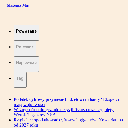
Mateusz Maj
Powiązane
Polecane
Najnowsze
Tagi
Podatek cyfrowy przyniesie budżetowi miliardy? Eksperci
mają wątpliwości
Ważny spór o doręczanie decyzji fiskusa rozstrzygnięty.
Wyrok 7 sędziów NSA
Rząd chce opodatkować cyfrowych gigantów. Nowa danina
od 2027 roku