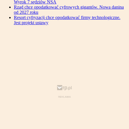
Wyrok 7 sędziów NSA
Rząd chce opodatkować cyfrowych gigantów. Nowa danina
od 2027 roku
Resort cyfryzacji chce opodatkować firmy technologiczne.
Jest projekt ustawy