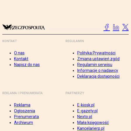
KONTAKT
REGULAMIN
O nas
Polityka Prywatności
Kontakt
Zmiana ustawień zgód
Napisz do nas
Regulamin serwisu
Informacje o nadawcy
Deklaracja dostępności
REKLAMA I PRENUMERATA
PARTNERZY
Reklama
E-kiosk.pl
Ogłoszenia
E-gazety.pl
Prenumerata
Nexto.pl
Archiwum
Mała księgowość
Kancelarierp.pl