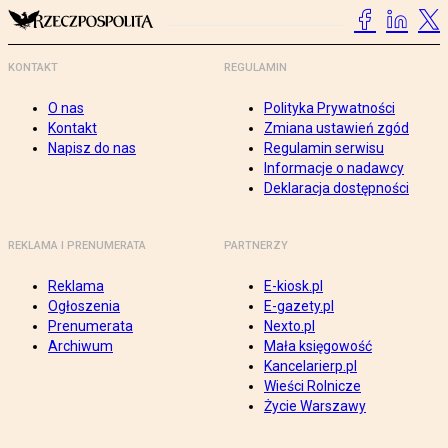
KONTAKT
REGULAMIN
O nas
Polityka Prywatności
Kontakt
Zmiana ustawień zgód
Napisz do nas
Regulamin serwisu
Informacje o nadawcy
Deklaracja dostępności
REKLAMA I PRENUMERATA
PARTNERZY
Reklama
E-kiosk.pl
Ogłoszenia
E-gazety.pl
Prenumerata
Nexto.pl
Archiwum
Mała księgowość
Kancelarierp.pl
Wieści Rolnicze
Życie Warszawy