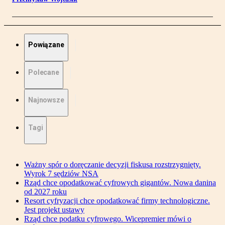
Powiązane
Polecane
Najnowsze
Tagi
Ważny spór o doręczanie decyzji fiskusa rozstrzygnięty.
Wyrok 7 sędziów NSA
Rząd chce opodatkować cyfrowych gigantów. Nowa danina
od 2027 roku
Resort cyfryzacji chce opodatkować firmy technologiczne.
Jest projekt ustawy
Rząd chce podatku cyfrowego. Wicepremier mówi o