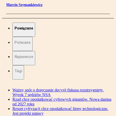
Marcin Szymankiewicz
Powiązane
Polecane
Najnowsze
Tagi
Ważny spór o doręczanie decyzji fiskusa rozstrzygnięty.
Wyrok 7 sędziów NSA
Rząd chce opodatkować cyfrowych gigantów. Nowa danina
od 2027 roku
Resort cyfryzacji chce opodatkować firmy technologiczne.
Jest projekt ustawy