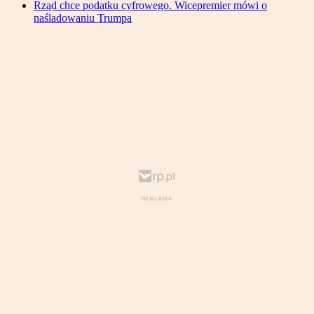
Rząd chce podatku cyfrowego. Wicepremier mówi o
naśladowaniu Trumpa