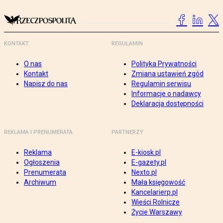
KONTAKT
REGULAMIN
O nas
Polityka Prywatności
Kontakt
Zmiana ustawień zgód
Napisz do nas
Regulamin serwisu
Informacje o nadawcy
Deklaracja dostępności
REKLAMA I PRENUMERATA
PARTNERZY
Reklama
E-kiosk.pl
Ogłoszenia
E-gazety.pl
Prenumerata
Nexto.pl
Archiwum
Mała księgowość
Kancelarierp.pl
Wieści Rolnicze
Życie Warszawy