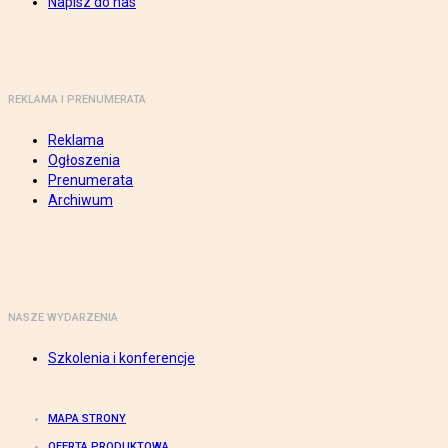
Napisz do nas
REKLAMA I PRENUMERATA
Reklama
Ogłoszenia
Prenumerata
Archiwum
NASZE WYDARZENIA
Szkolenia i konferencje
MAPA STRONY
OFERTA PRODUKTOWA