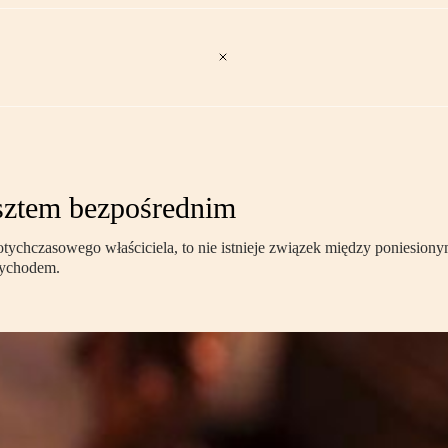
osztem bezpośrednim
otychczasowego właściciela, to nie istnieje związek między poniesion
zychodem.