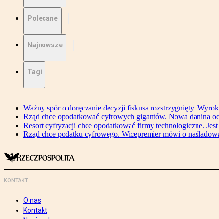
Polecane
Najnowsze
Tagi
Ważny spór o doręczanie decyzji fiskusa rozstrzygnięty. Wyr
Rząd chce opodatkować cyfrowych gigantów. Nowa danina od
Resort cyfryzacji chce opodatkować firmy technologiczne. Jest
Rząd chce podatku cyfrowego. Wicepremier mówi o naśladow
KONTAKT
O nas
Kontakt