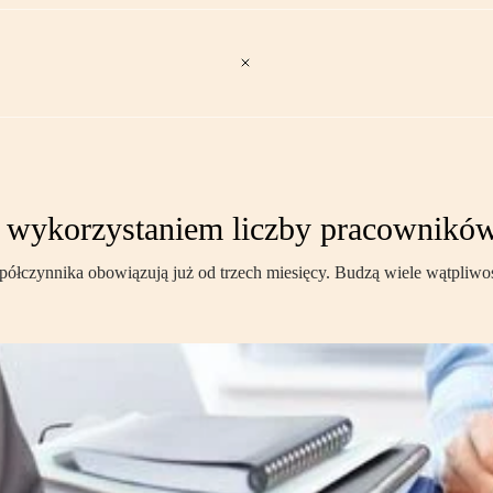
z wykorzystaniem liczby pracownikó
spółczynnika obowiązują już od trzech miesięcy. Budzą wiele wątpliw