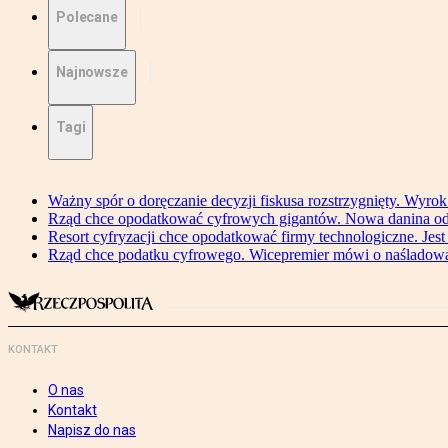
Polecane
Najnowsze
Tagi
Ważny spór o doręczanie decyzji fiskusa rozstrzygnięty. Wyr
Rząd chce opodatkować cyfrowych gigantów. Nowa danina od
Resort cyfryzacji chce opodatkować firmy technologiczne. Jest
Rząd chce podatku cyfrowego. Wicepremier mówi o naśladow
KONTAKT
O nas
Kontakt
Napisz do nas