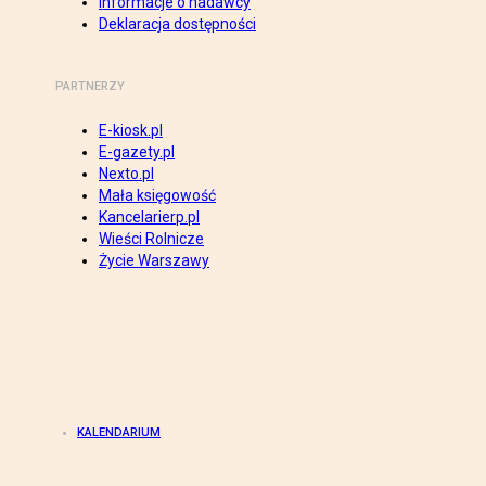
Informacje o nadawcy
Deklaracja dostępności
PARTNERZY
E-kiosk.pl
E-gazety.pl
Nexto.pl
Mała księgowość
Kancelarierp.pl
Wieści Rolnicze
Życie Warszawy
KALENDARIUM