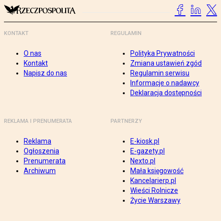
KONTAKT
REGULAMIN
O nas
Polityka Prywatności
Kontakt
Zmiana ustawień zgód
Napisz do nas
Regulamin serwisu
Informacje o nadawcy
Deklaracja dostępności
REKLAMA I PRENUMERATA
PARTNERZY
Reklama
E-kiosk.pl
Ogłoszenia
E-gazety.pl
Prenumerata
Nexto.pl
Archiwum
Mała księgowość
Kancelarierp.pl
Wieści Rolnicze
Życie Warszawy