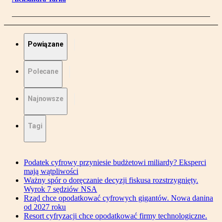
Powiązane
Polecane
Najnowsze
Tagi
Podatek cyfrowy przyniesie budżetowi miliardy? Eksperci
mają wątpliwości
Ważny spór o doręczanie decyzji fiskusa rozstrzygnięty.
Wyrok 7 sędziów NSA
Rząd chce opodatkować cyfrowych gigantów. Nowa danina
od 2027 roku
Resort cyfryzacji chce opodatkować firmy technologiczne.