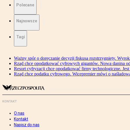
Polecane
Najnowsze
Tagi
Ważny spór o doręczanie decyzji fiskusa rozstrzygnięty. Wyr
Rząd chce opodatkować cyfrowych gigantów. Nowa danina od
Resort cyfryzacji chce opodatkować firmy technologiczne. Jest
Rząd chce podatku cyfrowego. Wicepremier mówi o naśladow
KONTAKT
O nas
Kontakt
Napisz do nas