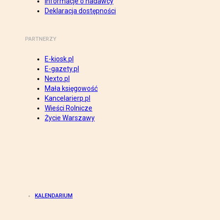
Informacje o nadawcy
Deklaracja dostępności
PARTNERZY
E-kiosk.pl
E-gazety.pl
Nexto.pl
Mała księgowość
Kancelarierp.pl
Wieści Rolnicze
Życie Warszawy
KALENDARIUM