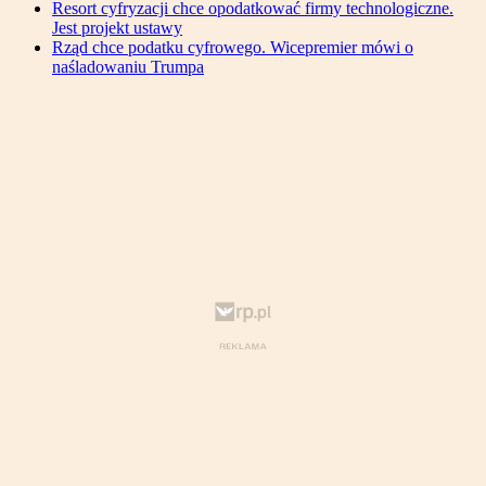
Resort cyfryzacji chce opodatkować firmy technologiczne.
Jest projekt ustawy
Rząd chce podatku cyfrowego. Wicepremier mówi o
naśladowaniu Trumpa