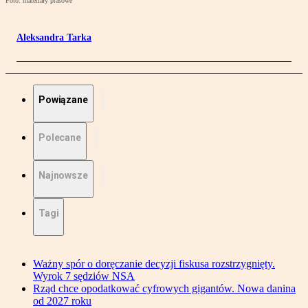
Foto: materiały prasowe
Aleksandra Tarka
Powiązane
Polecane
Najnowsze
Tagi
Ważny spór o doręczanie decyzji fiskusa rozstrzygnięty.
Wyrok 7 sędziów NSA
Rząd chce opodatkować cyfrowych gigantów. Nowa danina
od 2027 roku