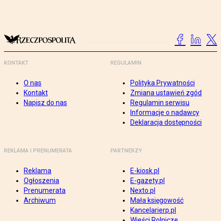
KONTAKT
REGULAMIN
O nas
Polityka Prywatności
Kontakt
Zmiana ustawień zgód
Napisz do nas
Regulamin serwisu
Informacje o nadawcy
Deklaracja dostępności
REKLAMA I PRENUMERATA
PARTNERZY
Reklama
E-kiosk.pl
Ogłoszenia
E-gazety.pl
Prenumerata
Nexto.pl
Archiwum
Mała księgowość
Kancelarierp.pl
Wieści Rolnicze