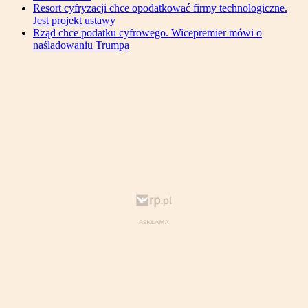
Resort cyfryzacji chce opodatkować firmy technologiczne.
Jest projekt ustawy
Rząd chce podatku cyfrowego. Wicepremier mówi o
naśladowaniu Trumpa