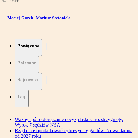
Foto: 123RF
Maciej Guzek
,
Mariusz Stefaniak
Powiązane
Polecane
Najnowsze
Tagi
Ważny spór o doręczanie decyzji fiskusa rozstrzygnięty.
Wyrok 7 sędziów NSA
Rząd chce opodatkować cyfrowych gigantów. Nowa danina
od 2027 roku