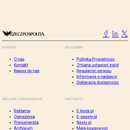
KONTAKT
REGULAMIN
O nas
Polityka Prywatności
Kontakt
Zmiana ustawień zgód
Napisz do nas
Regulamin serwisu
Informacje o nadawcy
Deklaracja dostępności
REKLAMA I PRENUMERATA
PARTNERZY
Reklama
E-kiosk.pl
Ogłoszenia
E-gazety.pl
Prenumerata
Nexto.pl
Archiwum
Mała księgowość