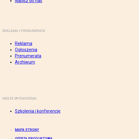
Napisz do nas
REKLAMA I PRENUMERATA
Reklama
Ogłoszenia
Prenumerata
Archiwum
NASZE WYDARZENIA
Szkolenia i konferencje
MAPA STRONY
OFERTA PRODUKTOWA