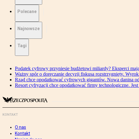
Polecane
Najnowsze
Tagi
Podatek cyfrowy przyniesie budżetowi miliardy? Eksperci maj
Ważny spór o doręczanie decyzji fiskusa rozstrzygnięty. Wyr
Rząd chce opodatkować cyfrowych gigantów. Nowa danina od
Resort cyfryzacji chce opodatkować firmy technologiczne. Jest
KONTAKT
O nas
Kontakt