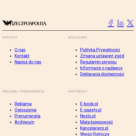
KONTAKT
REGULAMIN
O nas
Polityka Prywatności
Kontakt
Zmiana ustawień zgód
Napisz do nas
Regulamin serwisu
Informacje o nadawcy
Deklaracja dostępności
REKLAMA I PRENUMERATA
PARTNERZY
Reklama
E-kiosk.pl
Ogłoszenia
E-gazety.pl
Prenumerata
Nexto.pl
Archiwum
Mała księgowość
Kancelarierp.pl
Wieści Rolnicze