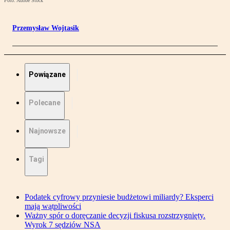
Foto: Adobe Stock
Przemysław Wojtasik
Powiązane
Polecane
Najnowsze
Tagi
Podatek cyfrowy przyniesie budżetowi miliardy? Eksperci
mają wątpliwości
Ważny spór o doręczanie decyzji fiskusa rozstrzygnięty.
Wyrok 7 sędziów NSA