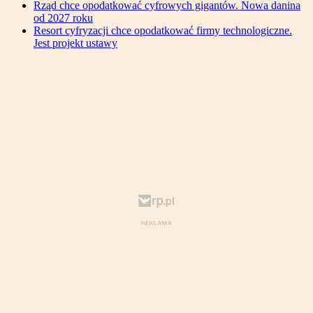
Rząd chce opodatkować cyfrowych gigantów. Nowa danina
od 2027 roku
Resort cyfryzacji chce opodatkować firmy technologiczne.
Jest projekt ustawy