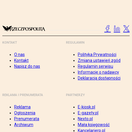
KONTAKT
REGULAMIN
O nas
Polityka Prywatności
Kontakt
Zmiana ustawień zgód
Napisz do nas
Regulamin serwisu
Informacje o nadawcy
Deklaracja dostępności
REKLAMA I PRENUMERATA
PARTNERZY
Reklama
E-kiosk.pl
Ogłoszenia
E-gazety.pl
Prenumerata
Nexto.pl
Archiwum
Mała księgowość
Kancelarierp.pl