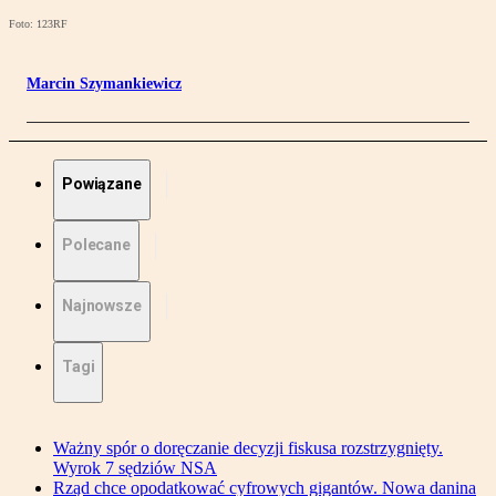
Foto: 123RF
Marcin Szymankiewicz
Powiązane
Polecane
Najnowsze
Tagi
Ważny spór o doręczanie decyzji fiskusa rozstrzygnięty.
Wyrok 7 sędziów NSA
Rząd chce opodatkować cyfrowych gigantów. Nowa danina