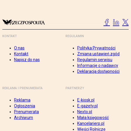
KONTAKT
REGULAMIN
O nas
Polityka Prywatności
Kontakt
Zmiana ustawień zgód
Napisz do nas
Regulamin serwisu
Informacje o nadawcy
Deklaracja dostępności
REKLAMA I PRENUMERATA
PARTNERZY
Reklama
E-kiosk.pl
Ogłoszenia
E-gazety.pl
Prenumerata
Nexto.pl
Archiwum
Mała księgowość
Kancelarierp.pl
Wieści Rolnicze