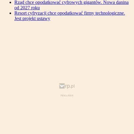
Rząd chce opodatkować cyfrowych gigantów. Nowa danina
od 2027 roku
Resort cyfryzacji chce opodatkować firmy technologiczne.
Jest projekt ustawy