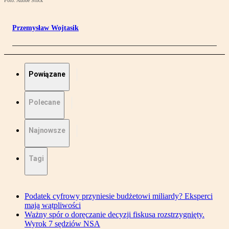
Foto: Adobe Stock
Przemysław Wojtasik
Powiązane
Polecane
Najnowsze
Tagi
Podatek cyfrowy przyniesie budżetowi miliardy? Eksperci
mają wątpliwości
Ważny spór o doręczanie decyzji fiskusa rozstrzygnięty.
Wyrok 7 sędziów NSA