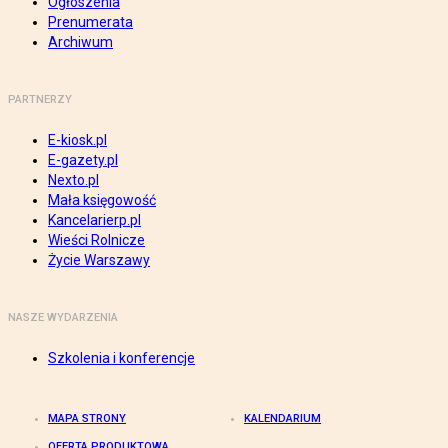
Ogłoszenia
Prenumerata
Archiwum
PARTNERZY
E-kiosk.pl
E-gazety.pl
Nexto.pl
Mała księgowość
Kancelarierp.pl
Wieści Rolnicze
Życie Warszawy
NASZE WYDARZENIA
Szkolenia i konferencje
MAPA STRONY
KALENDARIUM
OFERTA PRODUKTOWA