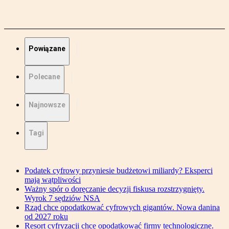
Powiązane
Polecane
Najnowsze
Tagi
Podatek cyfrowy przyniesie budżetowi miliardy? Eksperci
mają wątpliwości
Ważny spór o doręczanie decyzji fiskusa rozstrzygnięty.
Wyrok 7 sędziów NSA
Rząd chce opodatkować cyfrowych gigantów. Nowa danina
od 2027 roku
Resort cyfryzacji chce opodatkować firmy technologiczne.