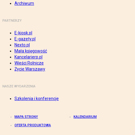
Archiwum
PARTNERZY
E-kiosk.pl
E-gazety.pl
Nexto.pl
Mała księgowość
Kancelarierp.pl
Wieści Rolnicze
Życie Warszawy
NASZE WYDARZENIA
Szkolenia i konferencje
MAPA STRONY
KALENDARIUM
OFERTA PRODUKTOWA