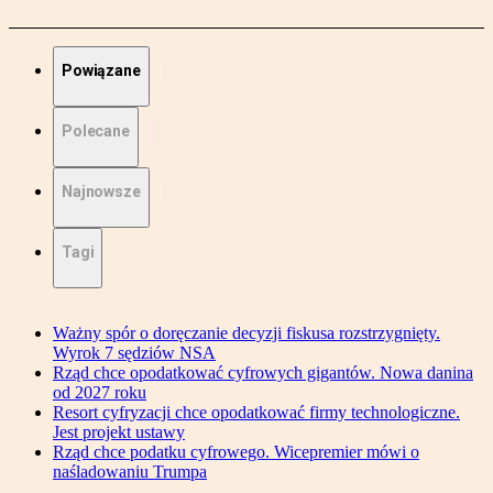
Powiązane
Polecane
Najnowsze
Tagi
Ważny spór o doręczanie decyzji fiskusa rozstrzygnięty.
Wyrok 7 sędziów NSA
Rząd chce opodatkować cyfrowych gigantów. Nowa danina
od 2027 roku
Resort cyfryzacji chce opodatkować firmy technologiczne.
Jest projekt ustawy
Rząd chce podatku cyfrowego. Wicepremier mówi o
naśladowaniu Trumpa