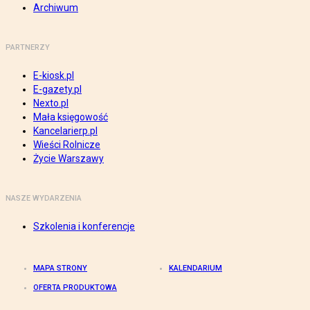
Archiwum
PARTNERZY
E-kiosk.pl
E-gazety.pl
Nexto.pl
Mała księgowość
Kancelarierp.pl
Wieści Rolnicze
Życie Warszawy
NASZE WYDARZENIA
Szkolenia i konferencje
MAPA STRONY
KALENDARIUM
OFERTA PRODUKTOWA