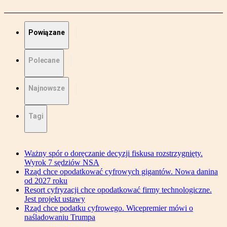
Powiązane
Polecane
Najnowsze
Tagi
Ważny spór o doręczanie decyzji fiskusa rozstrzygnięty.
Wyrok 7 sędziów NSA
Rząd chce opodatkować cyfrowych gigantów. Nowa danina
od 2027 roku
Resort cyfryzacji chce opodatkować firmy technologiczne.
Jest projekt ustawy
Rząd chce podatku cyfrowego. Wicepremier mówi o
naśladowaniu Trumpa