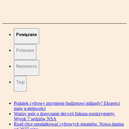
Powiązane
Polecane
Najnowsze
Tagi
Podatek cyfrowy przyniesie budżetowi miliardy? Eksperci
mają wątpliwości
Ważny spór o doręczanie decyzji fiskusa rozstrzygnięty.
Wyrok 7 sędziów NSA
Rząd chce opodatkować cyfrowych gigantów. Nowa danina