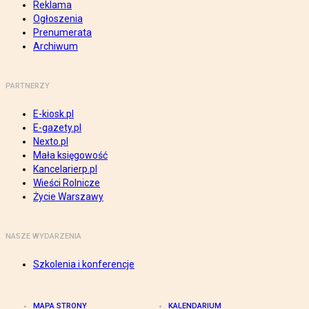
Reklama
Ogłoszenia
Prenumerata
Archiwum
PARTNERZY
E-kiosk.pl
E-gazety.pl
Nexto.pl
Mała księgowość
Kancelarierp.pl
Wieści Rolnicze
Życie Warszawy
NASZE WYDARZENIA
Szkolenia i konferencje
MAPA STRONY
KALENDARIUM