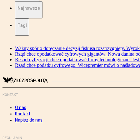
Najnowsze
Tagi
Ważny spór o doręczanie decyzji fiskusa rozstrzygnięty. Wyr
Rząd chce opodatkować cyfrowych gigantów. Nowa danina od
Resort cyfryzacji chce opodatkować firmy technologiczne. Jest
Rząd chce podatku cyfrowego. Wicepremier mówi o naśladow
KONTAKT
O nas
Kontakt
Napisz do nas
REGULAMIN