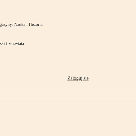
!
azyny: Nauka i Historia.
ki i ze świata.
Zaloguj się