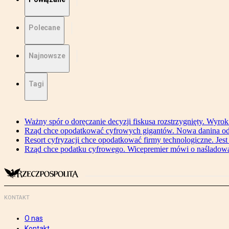
Polecane
Najnowsze
Tagi
Ważny spór o doręczanie decyzji fiskusa rozstrzygnięty. Wyr
Rząd chce opodatkować cyfrowych gigantów. Nowa danina od
Resort cyfryzacji chce opodatkować firmy technologiczne. Jest
Rząd chce podatku cyfrowego. Wicepremier mówi o naśladow
KONTAKT
O nas
Kontakt