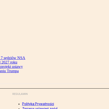
ok 7 sędziów NSA
 2027 roku
 projekt ustawy
aniu Trumpa
REGULAMIN
Polityka Prywatności
Zmiana ustawień zgód