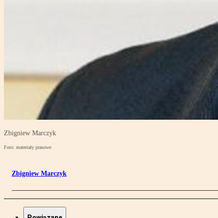
Zbigniew Marczyk
Foto: materiały prasowe
Zbigniew Marczyk
Powiązane