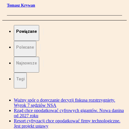
Tomasz Krywan
Powiązane
Polecane
Najnowsze
Tagi
Ważny spór o doręczanie decyzji fiskusa rozstrzygnięty.
Wyrok 7 sędziów NSA
Rząd chce opodatkować cyfrowych gigantów. Nowa danina
od 2027 roku
Resort cyfryzacji chce opodatkować firmy technologiczne.
Jest projekt ustawy