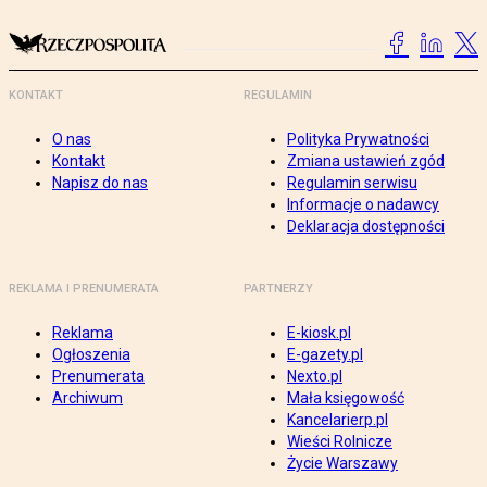
KONTAKT
REGULAMIN
O nas
Polityka Prywatności
Kontakt
Zmiana ustawień zgód
Napisz do nas
Regulamin serwisu
Informacje o nadawcy
Deklaracja dostępności
REKLAMA I PRENUMERATA
PARTNERZY
Reklama
E-kiosk.pl
Ogłoszenia
E-gazety.pl
Prenumerata
Nexto.pl
Archiwum
Mała księgowość
Kancelarierp.pl
Wieści Rolnicze
Życie Warszawy