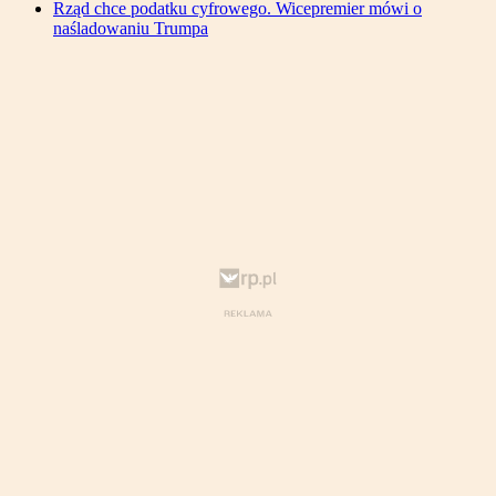
Rząd chce podatku cyfrowego. Wicepremier mówi o
naśladowaniu Trumpa