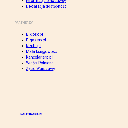
Informacje o nadawcy
Deklaracja dostępności
PARTNERZY
E-kiosk.pl
E-gazety.pl
Nexto.pl
Mała księgowość
Kancelarierp.pl
Wieści Rolnicze
Życie Warszawy
KALENDARIUM