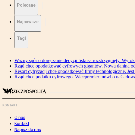
Polecane
Najnowsze
Tagi
Ważny spór o doręczanie decyzji fiskusa rozstrzygnięty. Wyr
Rząd chce opodatkować cyfrowych gigantów. Nowa danina od
Resort cyfryzacji chce opodatkować firmy technologiczne. Jest
Rząd chce podatku cyfrowego. Wicepremier mówi o naśladow
KONTAKT
O nas
Kontakt
Napisz do nas