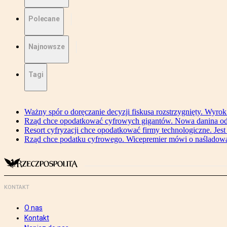
Polecane
Najnowsze
Tagi
Ważny spór o doręczanie decyzji fiskusa rozstrzygnięty. Wyr
Rząd chce opodatkować cyfrowych gigantów. Nowa danina od
Resort cyfryzacji chce opodatkować firmy technologiczne. Jest
Rząd chce podatku cyfrowego. Wicepremier mówi o naśladow
KONTAKT
O nas
Kontakt