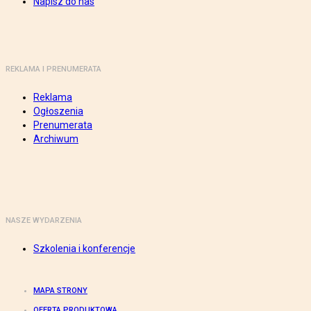
Napisz do nas
REKLAMA I PRENUMERATA
Reklama
Ogłoszenia
Prenumerata
Archiwum
NASZE WYDARZENIA
Szkolenia i konferencje
MAPA STRONY
OFERTA PRODUKTOWA