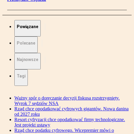
Powiązane
Polecane
Najnowsze
Tagi
Ważny spór o doręczanie decyzji fiskusa rozstrzygnięty.
Wyrok 7 sędziów NSA
Rząd chce opodatkować cyfrowych gigantów. Nowa danina
od 2027 roku
Resort cyfryzacji chce opodatkować firmy technologiczne.
Jest projekt ustawy
Rząd chce podatku cyfrowego. Wicepremier mówi o