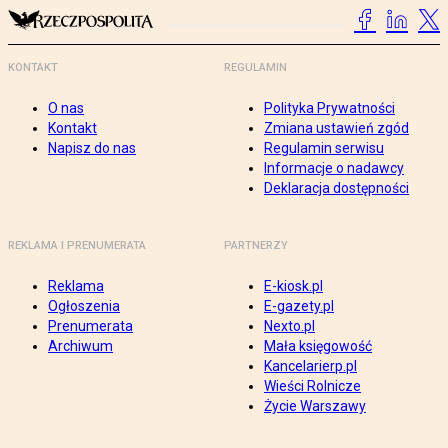
KONTAKT
REGULAMIN
O nas
Polityka Prywatności
Kontakt
Zmiana ustawień zgód
Napisz do nas
Regulamin serwisu
Informacje o nadawcy
Deklaracja dostępności
REKLAMA I PRENUMERATA
PARTNERZY
Reklama
E-kiosk.pl
Ogłoszenia
E-gazety.pl
Prenumerata
Nexto.pl
Archiwum
Mała księgowość
Kancelarierp.pl
Wieści Rolnicze
Życie Warszawy