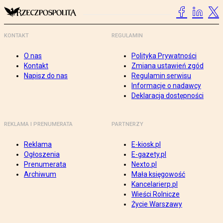
KONTAKT
REGULAMIN
O nas
Polityka Prywatności
Kontakt
Zmiana ustawień zgód
Napisz do nas
Regulamin serwisu
Informacje o nadawcy
Deklaracja dostępności
REKLAMA I PRENUMERATA
PARTNERZY
Reklama
E-kiosk.pl
Ogłoszenia
E-gazety.pl
Prenumerata
Nexto.pl
Archiwum
Mała księgowość
Kancelarierp.pl
Wieści Rolnicze
Życie Warszawy