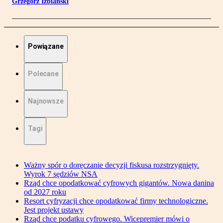
Grzegorz Izbiański
Powiązane
Polecane
Najnowsze
Tagi
Ważny spór o doręczanie decyzji fiskusa rozstrzygnięty.
Wyrok 7 sędziów NSA
Rząd chce opodatkować cyfrowych gigantów. Nowa danina
od 2027 roku
Resort cyfryzacji chce opodatkować firmy technologiczne.
Jest projekt ustawy
Rząd chce podatku cyfrowego. Wicepremier mówi o