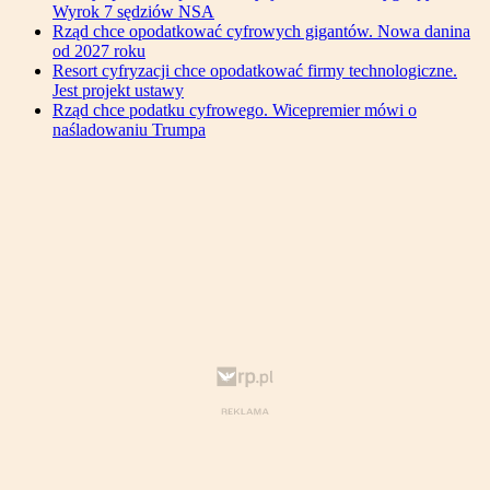
Wyrok 7 sędziów NSA
Rząd chce opodatkować cyfrowych gigantów. Nowa danina
od 2027 roku
Resort cyfryzacji chce opodatkować firmy technologiczne.
Jest projekt ustawy
Rząd chce podatku cyfrowego. Wicepremier mówi o
naśladowaniu Trumpa