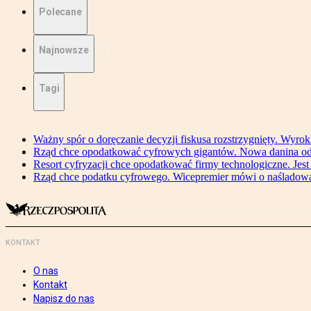
Polecane
Najnowsze
Tagi
Ważny spór o doręczanie decyzji fiskusa rozstrzygnięty. Wyr
Rząd chce opodatkować cyfrowych gigantów. Nowa danina od
Resort cyfryzacji chce opodatkować firmy technologiczne. Jest
Rząd chce podatku cyfrowego. Wicepremier mówi o naśladow
KONTAKT
O nas
Kontakt
Napisz do nas