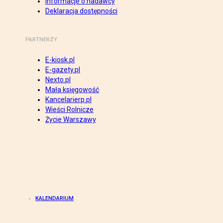
Informacje o nadawcy
Deklaracja dostępności
PARTNERZY
E-kiosk.pl
E-gazety.pl
Nexto.pl
Mała księgowość
Kancelarierp.pl
Wieści Rolnicze
Życie Warszawy
KALENDARIUM