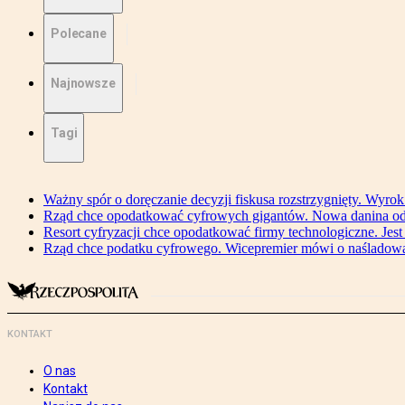
Polecane
Najnowsze
Tagi
Ważny spór o doręczanie decyzji fiskusa rozstrzygnięty. Wyr
Rząd chce opodatkować cyfrowych gigantów. Nowa danina od
Resort cyfryzacji chce opodatkować firmy technologiczne. Jest
Rząd chce podatku cyfrowego. Wicepremier mówi o naśladow
KONTAKT
O nas
Kontakt