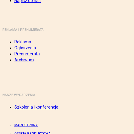
Napisz do nas
REKLAMA I PRENUMERATA
Reklama
Ogłoszenia
Prenumerata
Archiwum
NASZE WYDARZENIA
Szkolenia i konferencje
MAPA STRONY
OFERTA PRODUKTOWA