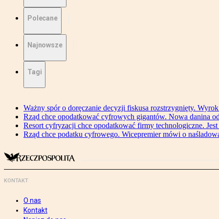
Polecane
Najnowsze
Tagi
Ważny spór o doręczanie decyzji fiskusa rozstrzygnięty. Wyr
Rząd chce opodatkować cyfrowych gigantów. Nowa danina od
Resort cyfryzacji chce opodatkować firmy technologiczne. Jest
Rząd chce podatku cyfrowego. Wicepremier mówi o naśladow
KONTAKT
O nas
Kontakt