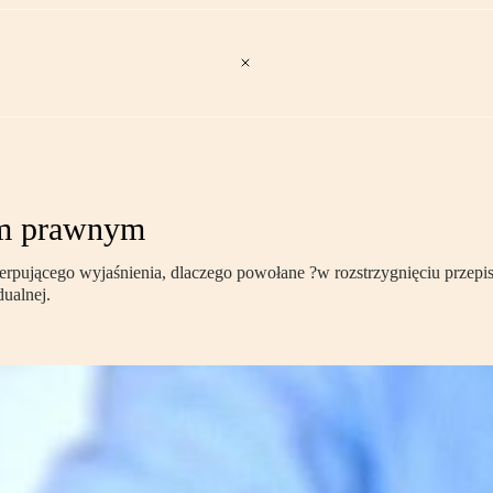
iem prawnym
pującego wyjaśnienia, dlaczego powołane ?w rozstrzygnięciu przepi
dualnej.