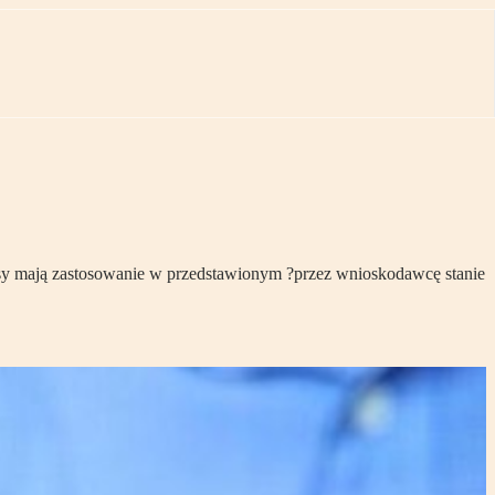
sy mają zastosowanie w przedstawionym ?przez wnioskodawcę stanie