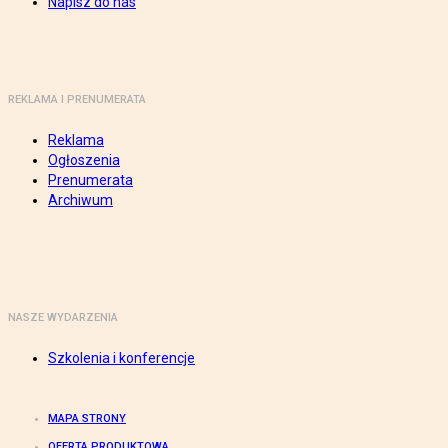
Napisz do nas
REKLAMA I PRENUMERATA
Reklama
Ogłoszenia
Prenumerata
Archiwum
NASZE WYDARZENIA
Szkolenia i konferencje
MAPA STRONY
OFERTA PRODUKTOWA