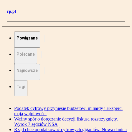
rp.pl
Powiązane
Polecane
Najnowsze
Tagi
Podatek cyfrowy przyniesie budżetowi miliardy? Eksperci
mają wątpliwości
Ważny spór o doręczanie decyzji fiskusa rozstrzygnięty.
Wyrok 7 sędziów NSA
Rząd chce opodatkować cyfrowych gigantów. Nowa danina