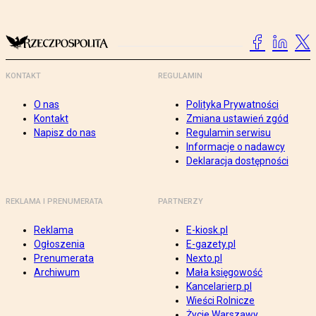
KONTAKT
REGULAMIN
O nas
Polityka Prywatności
Kontakt
Zmiana ustawień zgód
Napisz do nas
Regulamin serwisu
Informacje o nadawcy
Deklaracja dostępności
REKLAMA I PRENUMERATA
PARTNERZY
Reklama
E-kiosk.pl
Ogłoszenia
E-gazety.pl
Prenumerata
Nexto.pl
Archiwum
Mała księgowość
Kancelarierp.pl
Wieści Rolnicze
Życie Warszawy