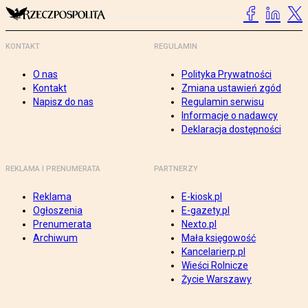
KONTAKT
REGULAMIN
O nas
Polityka Prywatności
Kontakt
Zmiana ustawień zgód
Napisz do nas
Regulamin serwisu
Informacje o nadawcy
Deklaracja dostępności
REKLAMA I PRENUMERATA
PARTNERZY
Reklama
E-kiosk.pl
Ogłoszenia
E-gazety.pl
Prenumerata
Nexto.pl
Archiwum
Mała księgowość
Kancelarierp.pl
Wieści Rolnicze
Życie Warszawy