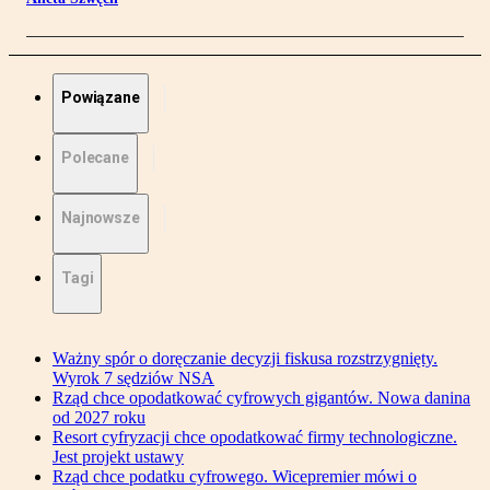
Powiązane
Polecane
Najnowsze
Tagi
Ważny spór o doręczanie decyzji fiskusa rozstrzygnięty.
Wyrok 7 sędziów NSA
Rząd chce opodatkować cyfrowych gigantów. Nowa danina
od 2027 roku
Resort cyfryzacji chce opodatkować firmy technologiczne.
Jest projekt ustawy
Rząd chce podatku cyfrowego. Wicepremier mówi o